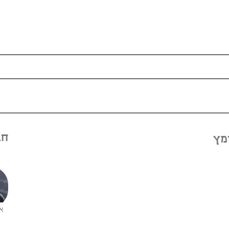
חב
מץ
אב